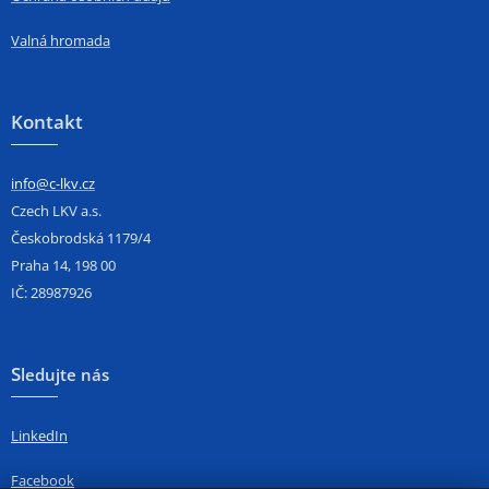
Valná hromada
Kontakt
info@c-lkv.cz
Czech LKV a.s.
Českobrodská 1179/4
Praha 14, 198 00
IČ: 28987926
S
ledujte nás
LinkedIn
Facebook